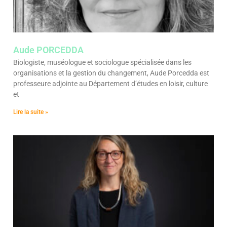
Aude PORCEDDA
Biologiste, muséologue et sociologue spécialisée dans les
organisations et la gestion du changement, Aude Porcedda est
professeure adjointe au Département d’études en loisir, culture
et
Lire la suite »